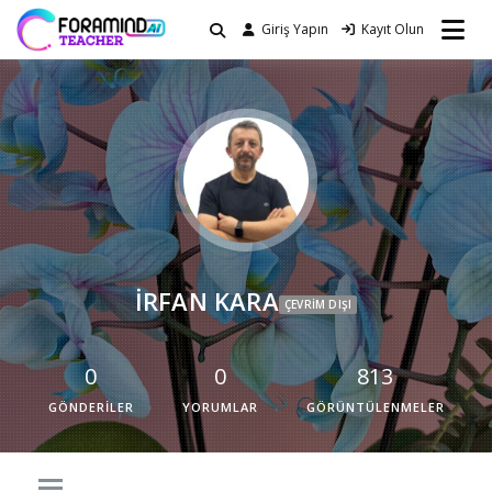
Giriş Yapın
Kayıt Olun
FORAMIND Teacher
Community
İRFAN KARA
ÇEVRIM DIŞI
0
0
813
GÖNDERILER
YORUMLAR
GÖRÜNTÜLENMELER